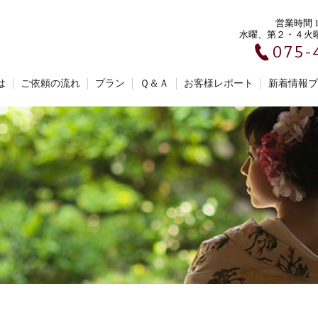
営業時間 10
水曜、第２・４火
075-
は
ご依頼の流れ
プラン
Ｑ＆Ａ
お客様レポート
新着情報ブ