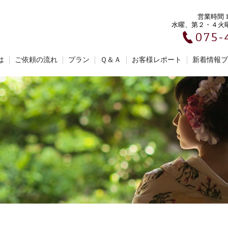
営業時間 10
水曜、第２・４火
075-
は
ご依頼の流れ
プラン
Ｑ＆Ａ
お客様レポート
新着情報ブ