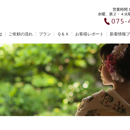
営業時間 10
水曜、第２・４火
075-
は
ご依頼の流れ
プラン
Ｑ＆Ａ
お客様レポート
新着情報ブ