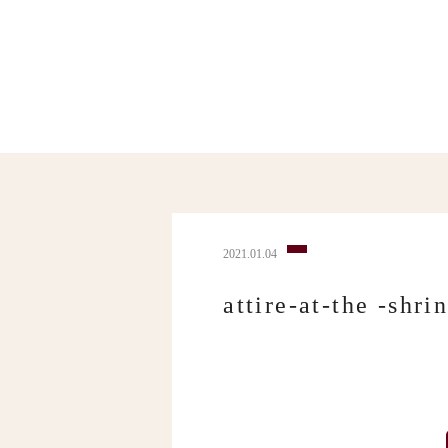
2021.01.04
attire-at-the -shri