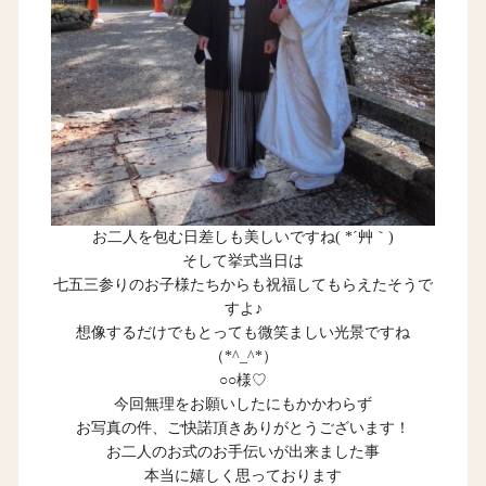
お二人を包む日差しも美しいですね( *´艸｀)
そして挙式当日は
七五三参りのお子様たちからも祝福してもらえたそうで
すよ♪
想像するだけでもとっても微笑ましい光景ですね
（*^_^*）
○○様♡
今回無理をお願いしたにもかかわらず
お写真の件、ご快諾頂きありがとうございます！
お二人のお式のお手伝いが出来ました事
本当に嬉しく思っております