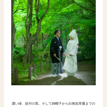
濃い緑、紋付の黒、そして綿帽子から白無垢草履までの