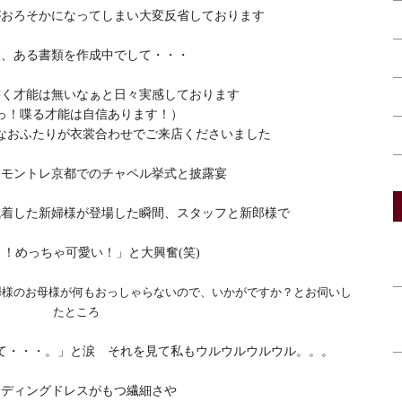
がおろそかになってしまい大変反省しております
今、ある書類を作成中でして・・・
書く才能は無いなぁと日々実感しております
っ！喋る才能は自信あります！）
なおふたりが衣裳合わせでご来店くださいました
にモントレ京都でのチャペル挙式と披露宴
試着した新婦様が登場した瞬間、スタッフと新郎様で
！めっちゃ可愛い！」と大興奮(笑)
婦
様のお母様が何もおっしゃらないので、いかがですか？とお伺いし
たところ
て・・・。」と涙 それを見て私もウルウルウルウル。。。
エディングドレスがもつ繊細さや