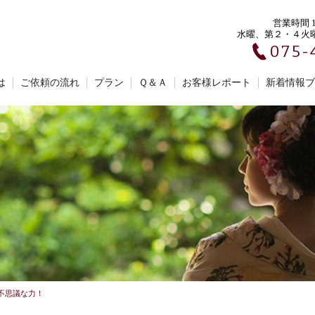
営業時間 10
水曜、第２・４火
075-
は
ご依頼の流れ
プラン
Ｑ＆Ａ
お客様レポート
新着情報ブ
不思議な力！