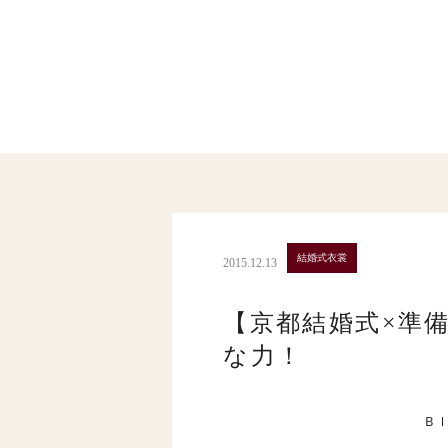
結婚式衣裳
2015.12.13
【京都結婚式×準
な力！
Ｂ