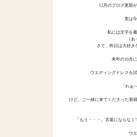
12月のブログ更新
実は
私には文字を
（あ
さて、昨日は大好き
来年の10月
ウエディングドレスを
「わぁ～
けど、ご一緒に来てくださった新
「もう・・・。言葉にならなく
ウ