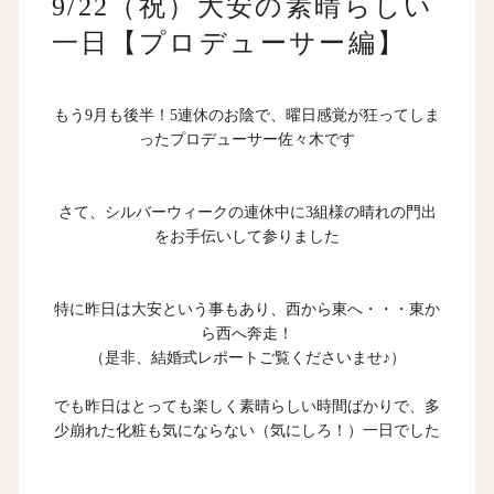
9/22（祝）大安の素晴らしい
一日【プロデューサー編】
もう9月も後半！5連休のお陰で、曜日感覚が狂ってしま
ったプロデューサー佐々木です
さて、シルバーウィークの連休中に3組様の晴れの門出
をお手伝いして参りました
特に昨日は大安という事もあり、西から東へ・・・東か
ら西へ奔走！
（是非、
結婚式レポート
ご覧くださいませ♪）
でも昨日はとっても楽しく素晴らしい時間ばかりで、多
少崩れた化粧も気にならない（気にしろ！）一日でした