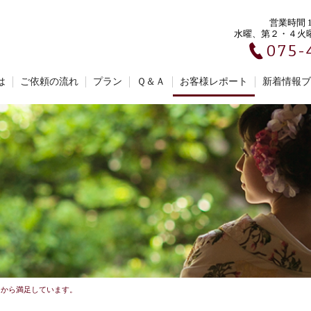
営業時間 10
水曜、第２・４火
075-
は
ご依頼の流れ
プラン
Ｑ＆Ａ
お客様レポート
新着情報ブ
ろから満足しています。